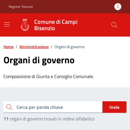
Vai ai contenuti
Vai al footer
Regione Toscana
Comune di Campi
Bisenzio
Home
/
Amministrazione
/
Organi di governo
Organi di governo
Composizione di Giunta e Consiglio Comunale.
Cerca per parola chiave
Invio
11
organi di governo trovati in ordine alfabetico