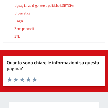
Uguaglianza di genere e politiche LGBTQIA+
Urbanistica
Viaggi
Zone pedonali
ZTL
Quanto sono chiare le informazioni su questa
pagina?
Valuta da 1 a 5 stelle la pagina
Valuta 1 stelle su 5
Valuta 2 stelle su 5
Valuta 3 stelle su 5
Valuta 4 stelle su 5
Valuta 5 stelle su 5