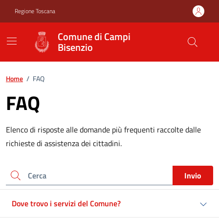
Vai ai contenuti
Vai al footer
Regione Toscana
Comune di Campi
Bisenzio
Home
/
FAQ
FAQ
Elenco di risposte alle domande più frequenti raccolte dalle
richieste di assistenza dei cittadini.
Cerca
Invio
Dove trovo i servizi del Comune?